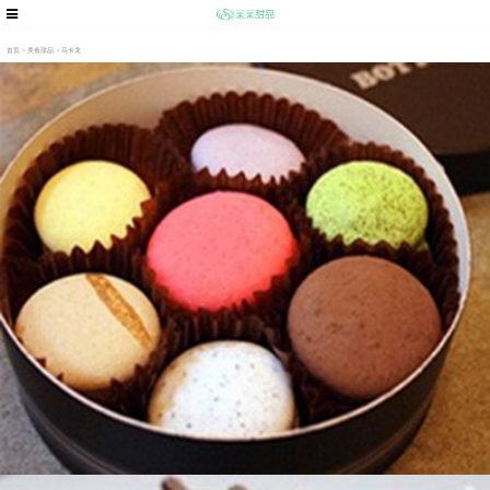
首页
>
美食甜品
>
马卡龙