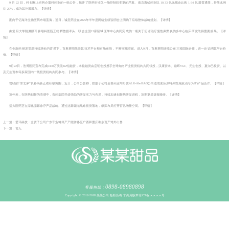
9 月 22 日，科创板上市药企盟科药业的一纸公告，揭开了医药行业又一场控制权变更的序幕。南京海鲸药业以 10.33 亿元现金认购 1.64 亿股普通股，持股比例
达 20%，成为其控股股东。【详情】
面向千亿海洋生物医药市场蓝海，近日，诚意药业在2025年半年度网络业绩说明会上明确了后续整体战略规划。【详情】
由复旦大学附属眼耳鼻喉科医院王德辉教授牵头、联合全国13家区域医学中心共同完成的一项关于切诺治疗慢性鼻窦炎的多中心临床研究取得重要成果。【详
情】
在创新药研发需求持续增长的背景下，百奥赛图凭借其技术平台和市场布局，不断实现突破。进入9月，百奥赛图连续公布三项国际合作，进一步说明其平台价
值。【详情】
9月22日，浩博医药宣布完成6300万美元B2轮融资，本轮融资由启明创投携手全球知名产业投资机构共同领投，汉康资本、鼎晖VGC、元生创投、夏尔巴投资、以
及元生资本等多家国内一线投资机构共同参与。【详情】
曾经的“东北茅”长春高新正在积极突围，近日，公司公告称，控股子公司金赛药业与丹麦ALK-AbellA/S公司达成变应原特异性免疫治疗(AIT)产品合作。【详情】
近年来，在医药创新的浪潮中，石药集团凭借强劲的研发实力与布局，持续加速创新药研发进程，近期更是捷报频传。【详情】
远大医药正在深化泌尿诊疗产品战略。通过泌尿领域战略投资落地，纵深布局打开百亿增量空间。【详情】
上一篇：爱玛科技：全资子公司广东车业将停产产能转移至广西和重庆剩余资产对外出售
下一篇：暂无
0898-08980898
客服热线：
Copyright © 2012-2018 某某公司 版权所有 非商用版本
琼ICP备xxxxxxxx号