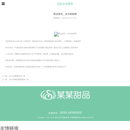
商业资讯 _ 东方财富网
发布时间：2025-09-26 12:42:07
全面对标iPhone的小米 17系列来了 最高价6999元！雷军回顾造芯造车艰辛：“只要你想 一定能改变”
800亿美元！中国有色矿业称非洲涉事矿产天价索赔“缺乏依据” 接近公司人士透露复工需等环评
15.98万起！鸿蒙智行最便宜的车上市 华为商城一度崩溃 上汽集团总裁：余大嘴名副其实
阿里吴泳铭：积极推进3800亿的AI基础设施建设 并计划追加更大的投入
中信证券：具身智能机器人板块有望成为未来5—10年最重要的科技产业机会之一
上一篇：9月19日重要资讯一览
下一篇：2月19日晚间重要资讯一览
0898-08980898
客服热线：
Copyright © 2012-2018 某某公司 版权所有 非商用版本
琼ICP备xxxxxxxx号
友情链接