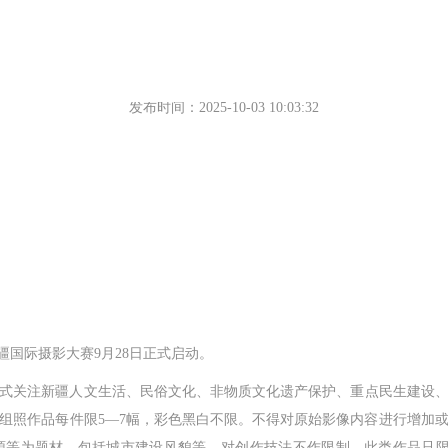
以光影铭记辉煌首届新疆国际摄影大赛正式启动
发布时间：2025-10-03 10:03:32
国际摄影大赛9月28日正式启动。
关注新疆人文生活、民俗文化、非物质文化遗产保护、重点民生建设、
组照作品每件限5—7幅，彩色黑白不限。不得对原始影像内容进行增加
源等为题材，包括城市建设风貌等，对创作技法不作限制。此类作品只限