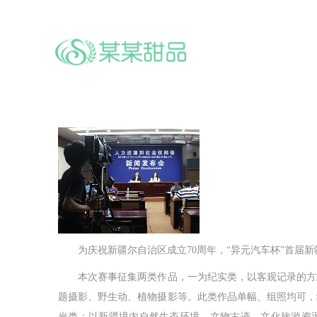
为庆祝新疆尔自治区成立70周年，“异元汽车杯”首届新疆
本次赛事征集两类作品，一为纪实类，以客观记录的方式
题摄影、野生动、植物摄影等。此类作品单幅、组照均可，
光类：以新疆境内自然生态环境、文物古迹、文化旅游资