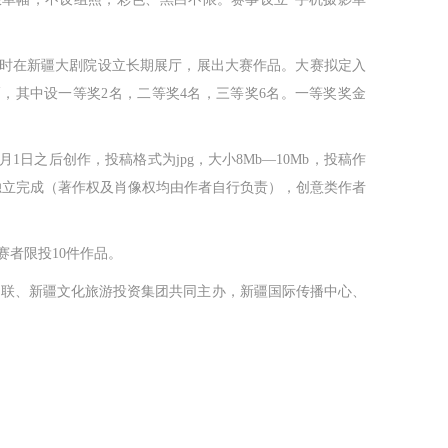
同时在新疆大剧院设立长期展厅，展出大赛作品。大赛拟定入
幅，其中设一等奖2名，二等奖4名，三等奖6名。一等奖奖金
之后创作，投稿格式为jpg，大小8Mb—10Mb，投稿作
者独立完成（著作权及肖像权均由作者自行负责），创意类作者
者限投10件作品。
联、新疆文化旅游投资集团共同主办，新疆国际传播中心、