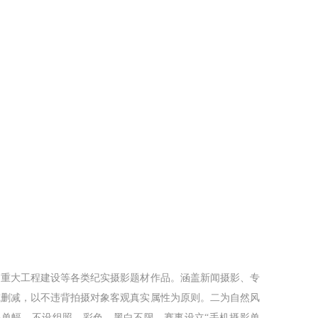
重大工程建设等各类纪实摄影题材作品。涵盖新闻摄影、专
或删减，以不违背拍摄对象客观真实属性为原则。二为自然风
单幅，不设组照，彩色、黑白不限。赛事设立“手机摄影单